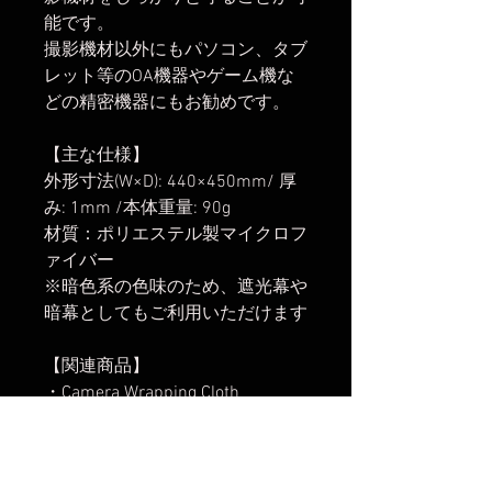
能です。
撮影機材以外にもパソコン、タブ
レット等のOA機器やゲーム機な
どの精密機器にもお勧めです。
【主な仕様】
外形寸法(W×D): 440×450mm/ 厚
み: 1mm /本体重量: 90g
材質：ポリエステル製マイクロフ
ァイバー
※暗色系の色味のため、遮光幕や
暗幕としてもご利用いただけます
【関連商品】
・
Camera Wrapping Cloth
Orange/Black
・
Camera Wrapping Cloth
Blue/Black