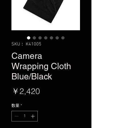
SKU： K41005
Camera
Wrapping Cloth
Blue/Black
価
￥2,420
格
数量
*