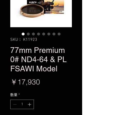
SKU： K11923
77mm Premium
0# ND4-64 & PL
FSAWI Model
価
￥17,930
格
数量
*