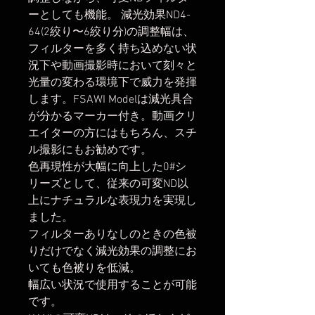
ーとしても機能。 減光効果ND4-
64(2絞り〜6絞り分)の調整幅は、
フィルターを多く持ち込めない状
況下や動画撮影時において刻々と
光量の変わる環境下で威力を発揮
します。FSAWI Modelは減光具合
が分かるマーカー付き。動画クリ
エイターの方にはもちろん、スチ
ル撮影にもお勧めです。
色再現性が大幅に向上した0#シ
リーズとして、従来の可変ND以
上にナチュラルな表現力を実現し
ました。
フィルターありなしのときの色被
りだけでなく減光効果の調整にお
いても色被りを低減。
幅広い状況で使用することが可能
です。