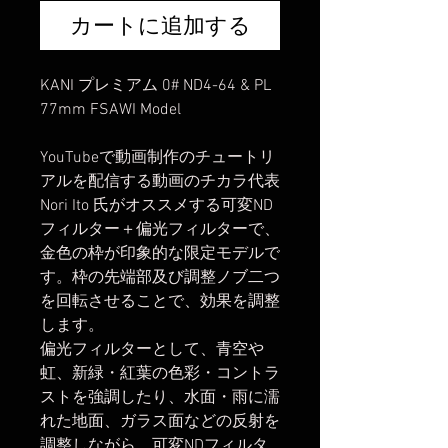
カートに追加する
KANI プレミアム 0# ND4-64 & PL
77mm FSAWI Model
YouTubeで動画制作のチュートリ
アルを配信する動画のチカラ代表
Nori Ito 氏がオススメする可変ND
フィルター＋偏光フィルターで、
金色の枠が印象的な限定モデルで
す。枠の先端部及び調整ノブ二つ
を回転させることで、効果を調整
します。
偏光フィルターとして、青空や
虹、新緑・紅葉の色彩・コントラ
ストを強調したり、水面・雨に濡
れた地面、ガラス面などの反射を
調整しながら、可変NDフィルタ