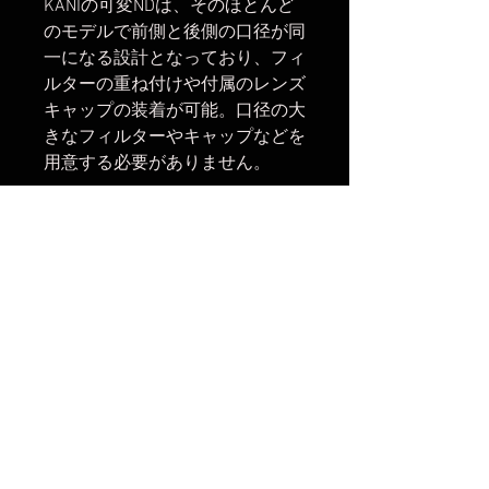
KANIの可変NDは、そのほとんど
のモデルで前側と後側の口径が同
一になる設計となっており、フィ
ルターの重ね付けや付属のレンズ
キャップの装着が可能。口径の大
きなフィルターやキャップなどを
用意する必要がありません。
【関連商品】
・
Premium 0# ND4-64 & PL
67mm FSAWI Model
・
Premium 0# ND4-64 & PL
77mm FSAWI Model
・
Premium 0# ND4-64 & PL
82mm FSAWI Model
・
Premium 0# ND4-64 & PL
95mm FSAWI Model
【発送開始】