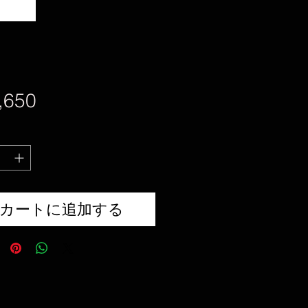
価
,650
格
カートに追加する