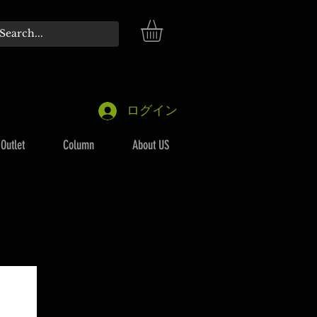
ログイン
Outlet
Column
About US