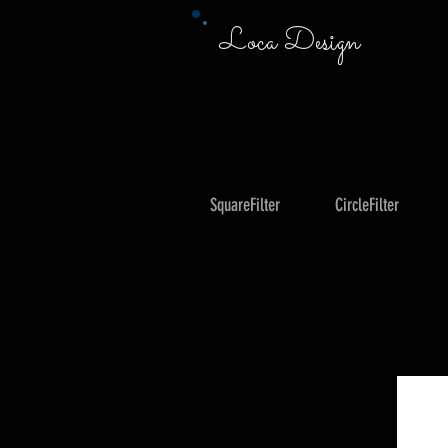
Loca Design
SquareFilter
CircleFilter