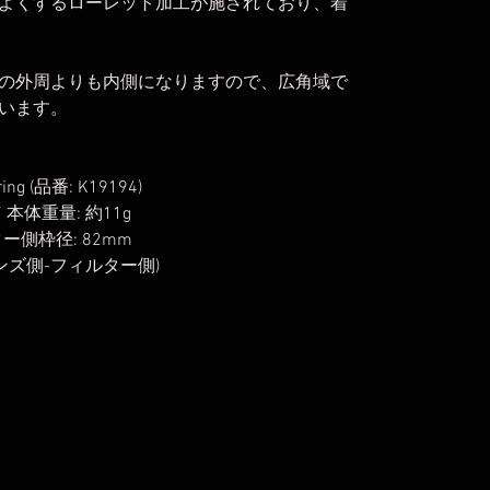
よくするローレット加工が施されており、着
の外周よりも内側になりますので、広角域で
います。
ng (品番: K19194)
/ 本体重量: 約11g
ター側枠径: 82mm
レンズ側-フィルター側)