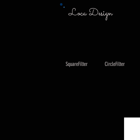
Loca Design
SquareFilter
CircleFilter