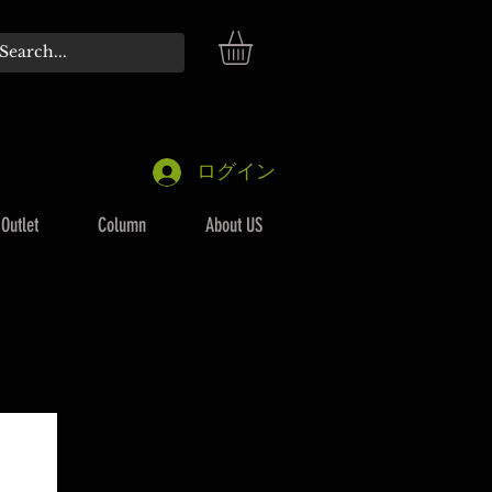
ログイン
Outlet
Column
About US