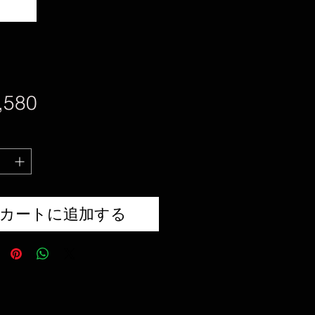
価
,580
格
カートに追加する