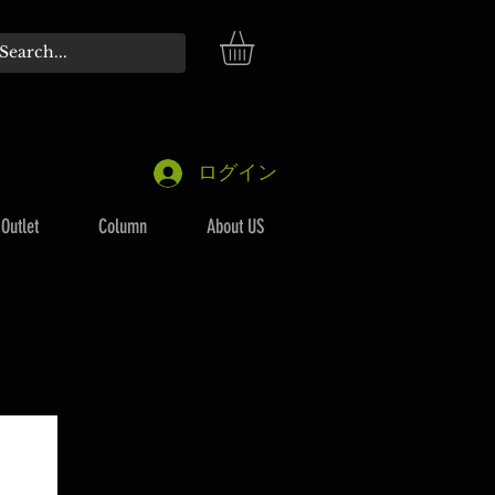
ログイン
Outlet
Column
About US