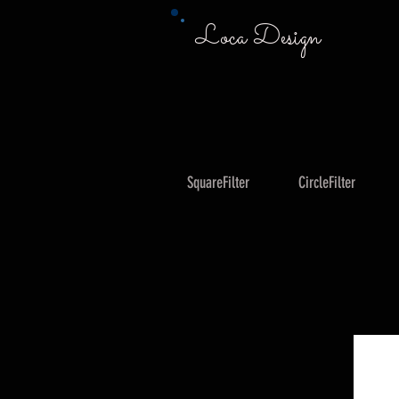
Loca Design
SquareFilter
CircleFilter