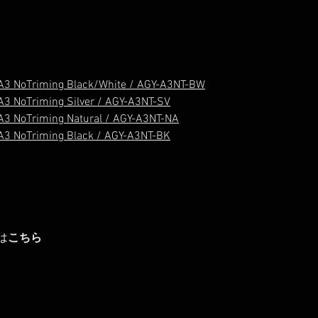
A3 NoTriming Black/White / AGY-A3NT-BW
3 NoTriming Silver / AGY-A3NT-SV
3 NoTriming Natural / AGY-A3NT-NA
3 NoTriming Black / AGY-A3NT-BK
は
こちら