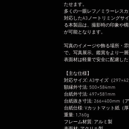
たせます。
多くの一眼レフ／ミラーレスカ
対応したA3ノートリミングサ
る本製品は、撮影時の印象や構
が可能となります。
写真のイメージや飾る場所・雰
で、写真展示、鑑賞をより一層
表面材は軽量で安全に配慮した
【主な仕様】
対応サイズ: A3サイズ（297×4
額縁外寸法: 500×584mm
台紙外寸法: 497×581mm
台紙抜き寸法: 266×400mm（
台紙仕様: Vカットマット紙（厚
重量: 1,760g
フレーム材質: アルミ製