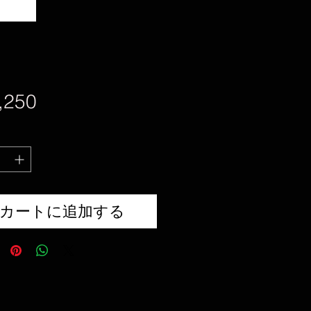
価
,250
格
カートに追加する