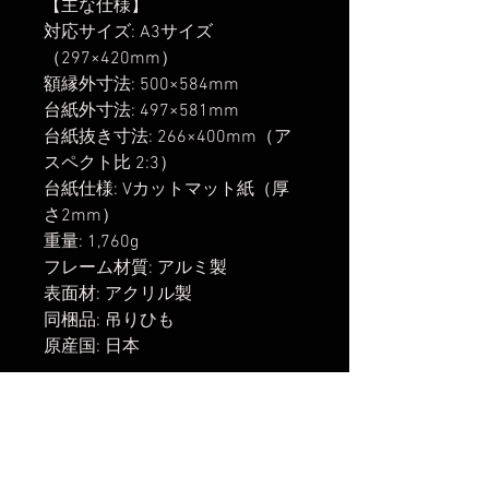
【主な仕様】
対応サイズ: A3サイズ
（297×420mm）
額縁外寸法: 500×584mm
台紙外寸法: 497×581mm
台紙抜き寸法: 266×400mm（ア
スペクト比 2:3）
台紙仕様: Vカットマット紙（厚
さ2mm）
重量: 1,760g
フレーム材質: アルミ製
表面材: アクリル製
同梱品: 吊りひも
原産国: 日本
【関連商品】
・
Kenko Photo Frame GALLERY
A3 NoTriming Black/White / AGY-
A3NT-BW