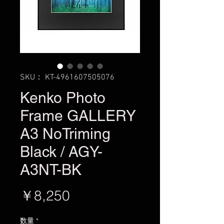
SKU： KT-4961607505076
Kenko Photo
Frame GALLERY
A3 NoTriming
Black / AGY-
A3NT-BK
価
￥8,250
格
数量
*