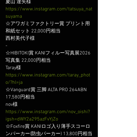
夏山 達矢様
https://www.instagram.com/tatsuya_nat
suyama
☆アワガミファクトリー賞 プリント用
和紙セット 22,000円相当
西村美代子様
-
☆HIBITOKI賞 KANIフィルー写真展2026
写真集 22,000円相当
Taray様
https://www.instagram.com/taray_phot
o/?hl=ja
☆Vanguard賞 三脚 ALTA PRO 264ABN 
17,580円相当
nov様
https://www.instagram.com/nov_oishi?
igsh=dWY2a295azFvYjZo
☆Foxfire賞 KANIロゴ入り薄手スコーロ
ンパーカー(防虫パーカー) 13,800円相当