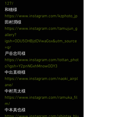
127/
和穂様
https://www.instagram.com/kzphoto_jp
田村潤様
https://www.instagram.com/tamujun_g
allery?
igsh=ODU5OHBjdDVwaGsx&utm_source
=qr
戸谷忠司様
https://www.instagram.com/tottan_phot
o?igsh=Y2pnNGxhMnowODY3
中出直樹様
https://www.instagram.com/naoki_airpl
ane/
中村亮太様
https://www.instagram.com/ramuka_fil
m/
中本真也様
https://www.instagram.com/shintax_blu