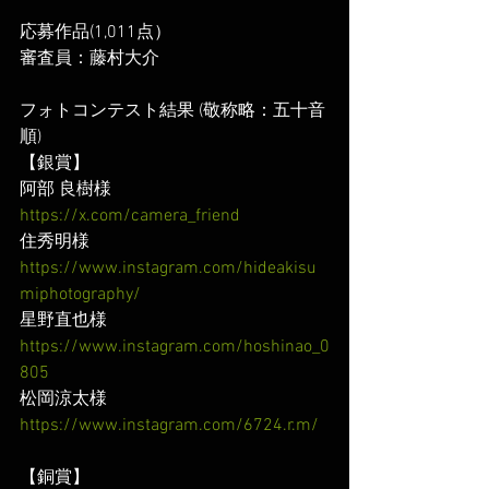
応募作品(1,011点）
審査員：藤村大介
フォトコンテスト結果 (敬称略：五十音
順)
【銀賞】
阿部 良樹様
https://x.com/camera_friend
住秀明様
https://www.instagram.com/hideakisu
miphotography/
星野直也様
https://www.instagram.com/hoshinao_0
805
松岡涼太様
https://www.instagram.com/6724.r.m/
【銅賞】