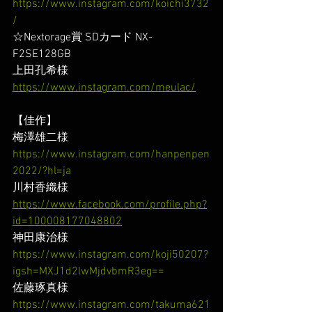
https://www.instagram.com/koichi3732
/
☆Nextorage賞 SDカード NX-
F2SE128GB
上田孔希様
https://www.instagram.com/meulac/
【佳作】
梅澤雄二様
https://www.instagram.com/hanpenpen
2022/?hl=ja
川村香織様
https://www.facebook.com/profile.php?
id=100008177048802
神田康治様
https://www.instagram.com/koji50207?
igsh=MXJ1d2lwMjdvbmR3eg==
佐藤琢真様
https://www.instagram.com/takuma621