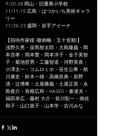
9/20-28 岡山・旧遷喬小学校
11/11-15 広島・はつかいち美術ギャラ
リー
11/20-23 盛岡・岩手アイーナ
【招待作家様 (敬称略：五十音順)】
浅野久男・栄馬智太郎・大島隆義・岡
本浩孝・岡本豊・岡本洋子・金子美智
子・菊池哲男・工藤智道・河野英喜・
小澤太一・コムロミホ・笹生公希・助
川康史・鈴木一雄・高橋良典・辰野
清・辻博希・土屋勝義・土屋正英・永
島俊介・長根広和・HASEO・秦達夫・
福田幸広・藤村 大介・前川彰一・南佐
和子・山口規子・山本学・吉川みな