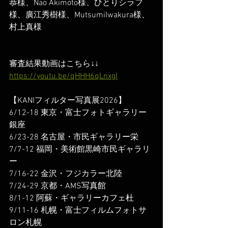
恭様、Nao Akimoto様、ひとりシラフ
様、廣江秀樹様、MutsumiIwakura様、
村上真様
審査結果動画はこちら↓↓
https://youtu.be/qHHH6qLnxgI
【KANIフィルター写真展2026】
6/12-18 東京・富士フォトギャラリー
銀座
6/23-28 名古屋・市民ギャラリー栄
7/7-12 福岡・美術館黒崎市民ギャラリ
ー
7/16-22 金沢・フジカラー北陸
7/24-29 京都・AMS写真館
8/1-12 阿蘇・ギャラリーカフェ杜
9/11-16 札幌・富士フィルムフォトサ
ロン札幌