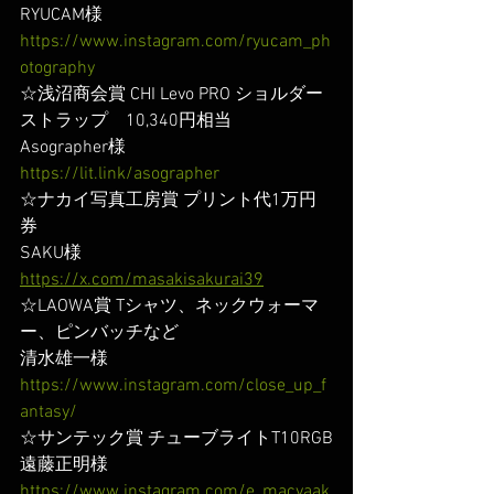
RYUCAM様
https://www.instagram.com/ryucam_ph
otography
☆浅沼商会賞 CHI Levo PRO ショルダー
ストラップ　10,340円相当
Asographer様
https://lit.link/asographer
☆ナカイ写真工房賞 プリント代1万円
券
SAKU様
https://x.com/masakisakurai39
☆LAOWA賞 Tシャツ、ネックウォーマ
ー、ピンバッチなど
清水雄一様
https://www.instagram.com/close_up_f
antasy/
☆サンテック賞 チューブライトT10RGB
遠藤正明様
https://www.instagram.com/e_macyaak