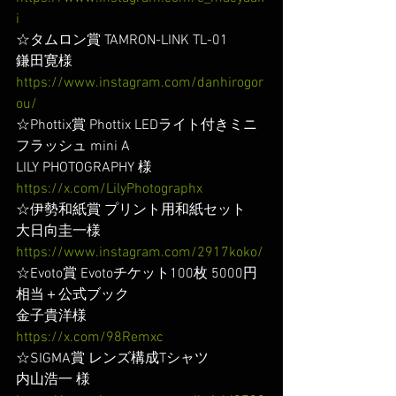
i
☆タムロン賞 TAMRON-LINK TL-01
鎌田寛様
https://www.instagram.com/danhirogor
ou/
☆Phottix賞 Phottix LEDライト付きミニ
フラッシュ mini A
LILY PHOTOGRAPHY 様
https://x.com/LilyPhotographx
☆伊勢和紙賞 プリント用和紙セット
大日向圭一様
https://www.instagram.com/2917koko/
☆Evoto賞 Evotoチケット100枚 5000円
相当＋公式ブック
金子貴洋様
https://x.com/98Remxc
☆SIGMA賞 レンズ構成Tシャツ 
内山浩一 様