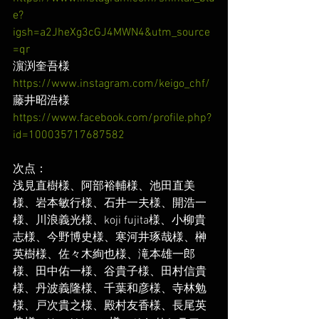
e?
igsh=a2JheXg3cGJ4MWN4&utm_source
=qr
濵渕奎吾様
https://www.instagram.com/keigo_chf/
藤井昭浩様
https://www.facebook.com/profile.php?
id=100035717687582
次点：
浅見直樹様、阿部裕輔様、池田直美
様、岩本敏行様、石井一夫様、開浩一
様、川浪義光様、koji fujita様、小柳貴
志様、今野博史様、寒河井琢哉様、榊
英樹様、佐々木絢也様、滝本雄一郎
様、田中佑一様、谷貴子様、田村信貴
様、丹波義隆様、千葉和彦様、寺林勉
様、戸次貴之様、殿村友香様、長尾英