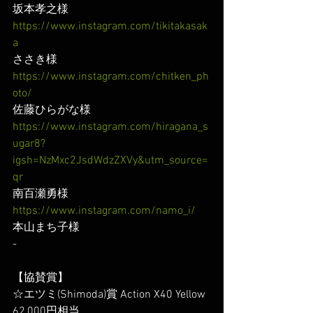
坂本孝之様
https://www.instagram.com/tikitakasak
a
ささき様
https://www.instagram.com/chitken_ph
oto/
佐藤ひらがな様
https://www.instagram.com/hiragana_s
ugar8?
igsh=NzMxc2JsdWdzZXVy&utm_source=
qr
南百瀬勇様
https://www.instagram.com/namo_i/
本山まち子様
-
【協賛賞】
☆エツミ(Shimoda)賞 Action X40 Yellow 
62,000円相当