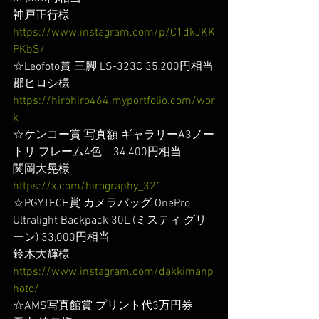
神戸正行様
https://www.instagram.com/p/C1dkJKK
PKbS/
☆Leofoto賞 三脚 LS-323C 35,200円相当
郡ヒロシ様
https://hirohiro464.myportfolio.com/wor
k
☆ケンコー賞 写真額 ギャラリーA3ノー
トリ フレーム4色　34,400円相当
関岡大晃様
https://x.com/hirography_321
☆PGYTECH賞 カメラバッグ OnePro 
Ultralight Backpack 30L (ミスティ グリ
ーン) 33,000円相当
鈴木大輝様
https://www.instagram.com/dakkimanp
hoto/
☆AMS写真館賞 プリント代3万円券